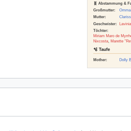
🧬 Abstammung & Fa
Großmutter:
Omma B
Mutter:
Claris
Geschwister:
Lavini
Töchter:
Miriam Maro de Myrrh
Nixcosta
,
Marette "Re
🫧 Taufe
Mother:
Dolly 