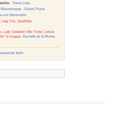
milie:
Trierer Linie
lasmirnowat - Schloß Puzta
sa von Herrenstein
a Lady Fist
,
Quothilde
e
,
Lady Galadriel Irille Trödel
,
Letizia
tte" la Grappa
,
Rachelle de la Misère
Bastard-de Woht