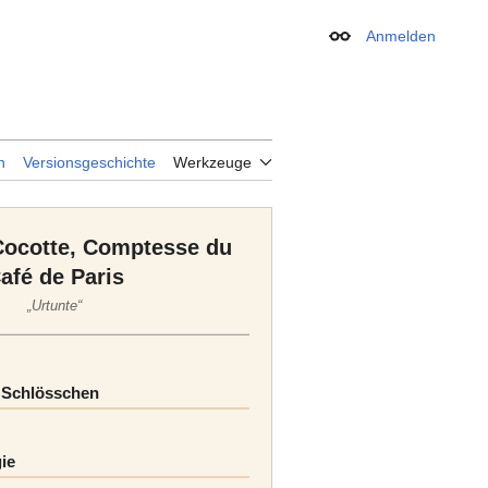
Anmelden
Erscheinungsbild
n
Versionsgeschichte
Werkzeuge
Cocotte, Comptesse du
afé de Paris
„Urtunte“
 Schlösschen
gie