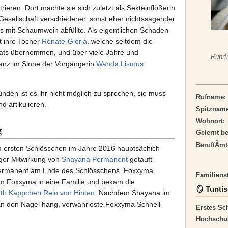
trieren. Dort machte sie sich zuletzt als Sekteinflößerin
Gesellschaft verschiedener, sonst eher nichtssagender
 mit Schaumwein abfüllte. Als eigentlichen Schaden
t ihre Tocher
Renate-Gloria
, welche seitdem die
ats übernommen, und über viele Jahre und
„Ruhrt
ganz im Sinne der Vorgängerin
Wanda Lismus
ünden ist es ihr nicht möglich zu sprechen, sie muss
Rufname:
nd artikulieren.
Spitzname
Wohnort:
g
Gelernt be
Beruf/Ämt
ersten Schlösschen im Jahre 2016 hauptsächich
iger Mitwirkung von
Shayana Permanent
getauft
 Permanent am Ende des Schlösschens, Foxxyma
Familiens
am Foxxyma in eine Familie und bekam die
🪞 Tunti
th Käppchen Rein von Hinten
. Nachdem Shayana im
an den Nagel hang, verwahrloste Foxxyma Schnell
Erstes Sc
Hochschul