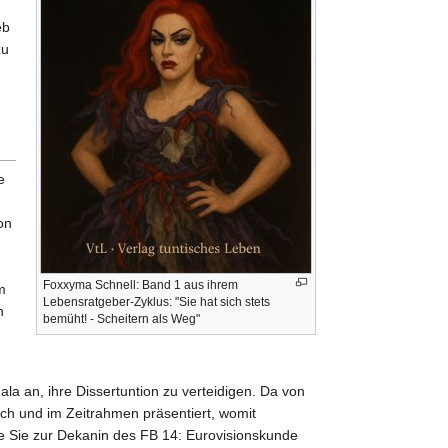
eb
zu
e
on
Foxxyma Schnell: Band 1 aus ihrem
m
Lebensratgeber-Zyklus: "Sie hat sich stets
n
bemüht! - Scheitern als Weg"
la an, ihre Dissertuntion zu verteidigen. Da von
ich und im Zeitrahmen präsentiert, womit
de Sie zur Dekanin des FB 14: Eurovisionskunde