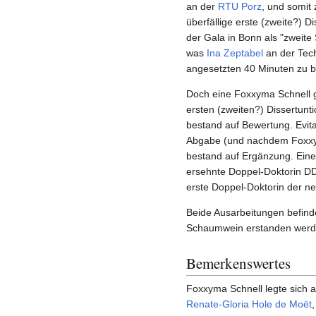
an der
RTU Porz
, und somit 
überfällige erste (zweite?) Di
der Gala in Bonn als "zwei
was
Ina Zeptabel
an der Tech
angesetzten 40 Minuten zu be
Doch eine Foxxyma Schnell gi
ersten (zweiten?) Dissertunt
bestand auf Bewertung. Evita
Abgabe (und nachdem Foxxym
bestand auf Ergänzung. Eine 
ersehnte Doppel-Doktorin DDr.
erste Doppel-Doktorin der ne
Beide Ausarbeitungen befind
Schaumwein erstanden werde
Bemerkenswertes
Foxxyma Schnell legte sich 
Renate-Gloria Hole de Moët