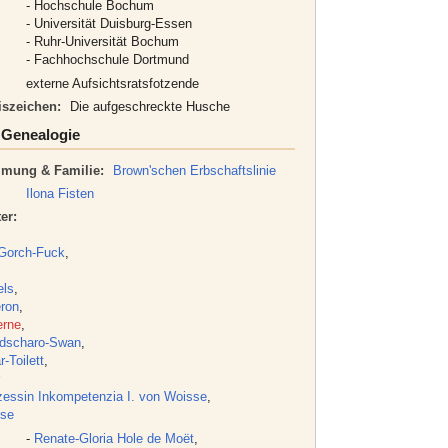
- Hochschule Bochum
- Universität Duisburg-Essen
- Ruhr-Universität Bochum
- Fachhochschule Dortmund
externe Aufsichtsratsfotzende
iszeichen:
Die aufgeschreckte Husche
👦 Genealogie
mung & Familie:
Brown'schen Erbschaftslinie
Ilona Fisten
er:
 Gorch-Fuck
,
els
,
eron
,
erne
,
ndscharo-Swan
,
-Toilett
,
zessin Inkompetenzia I. von Woisse
,
se
-
Renate-Gloria Hole de Moët
,