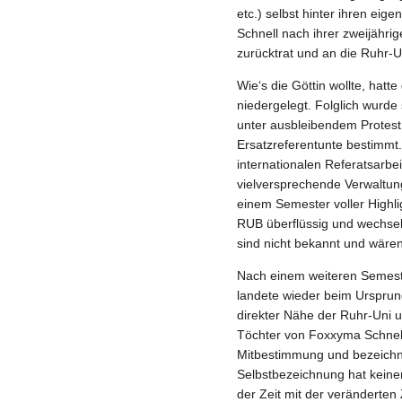
etc.) selbst hinter ihren eig
Schnell nach ihrer zweijähri
zurücktrat und an die Ruhr-U
Wie‘s die Göttin wollte, hatte
niedergelegt. Folglich wur
unter ausbleibendem Protes
Ersatzreferentunte bestimmt
internationalen Referatsarbe
vielversprechende Verwaltun
einem Semester voller Highl
RUB überflüssig und wechsel
sind nicht bekannt und wären
Nach einem weiteren Semeste
landete wieder beim Ursprun
direkter Nähe der Ruhr-Uni 
Töchter von Foxxyma Schnell 
Mitbestimmung und bezeichnet
Selbstbezeichnung hat keiner
der Zeit mit der veränderte