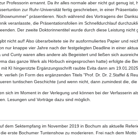
zur Professorin ernannt. Da ihr alles normale aber nicht gut genug ist
ssertuntion zur Ruhr-Universität fertig geschrieben, in einer Präsentation
te Shownummer" präsentieren. Noch während des Vortragens der Danks
nik veranlasste, die Präsentationsfolien im Schnelldurchlauf durchzukli
enden. Der zweite Doktorinnentitel wurde durch diese Leistung nicht 
bt nicht auf! Also überarbeitete sie ihr ausformuliertes Papier und rei
ion nur knappe vier Jahre nach der festgelegten Deadline in einer akt
 und Cunty waren alles andere als Begeistert und ließen sich ausreich
a das ganze Werk als Hörbuch eingesprochen hatte) erfolgte die Be
mit KI hingerotzte Ergänzungsschrift raubte Evita dann am 19.01.2025
 verlieh (in Form des ergänzenden Titels "Prof. Dr. Dr. 2.Staffel & Reun
ueren tuntischen Geschichte (und wenn nicht, dann zumindest die, die
en sich im Moment in der Verlegung und können bei der Verfasserin a
n. Lesungen und Vorträge dazu sind möglich.
auf dem Sektempfang im November 2019 in Bochum als aktuelle Referie
, die erste Bochumer Tuntenshow zu moderieren. Frei nach dem Motto "