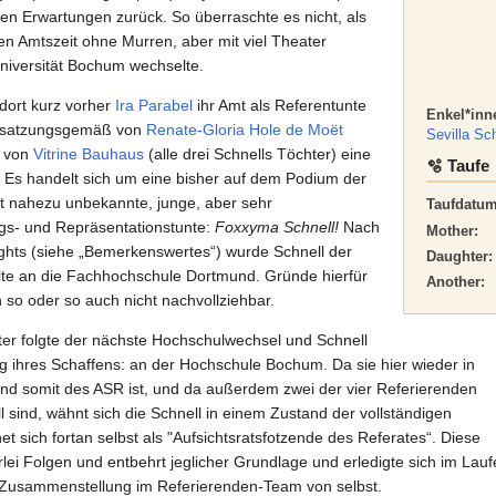
enen Erwartungen zurück. So überraschte es nicht, als
gen Amtszeit ohne Murren, aber mit viel Theater
niversität Bochum wechselte.
 dort kurz vorher
Ira Parabel
ihr Amt als Referentunte
Enkel*inn
de satzungsgemäß von
Renate-Gloria Hole de Moët
Sevilla Sc
t von
Vitrine Bauhaus
(alle drei Schnells Töchter) eine
🫧 Taufe
. Es handelt sich um eine bisher auf dem Podium der
it nahezu unbekannte, junge, aber sehr
Taufdatum
gs- und Repräsentationstunte:
Foxxyma Schnell!
Nach
Mother:
ights (siehe „Bemerkenswertes“) wurde Schnell der
Daughter:
te an die Fachhochschule Dortmund. Gründe hierfür
Another:
 so oder so auch nicht nachvollziehbar.
r folgte der nächste Hochschulwechsel und Schnell
g ihres Schaffens: an der Hochschule Bochum. Da sie hier wieder in
und somit des ASR ist, und da außerdem zwei der vier Referierenden
sind, wähnt sich die Schnell in einem Zustand der vollständigen
 sich fortan selbst als "Aufsichtsratsfotzende des Referates“. Diese
lei Folgen und entbehrt jeglicher Grundlage und erledigte sich im Lauf
n Zusammenstellung im Referierenden-Team von selbst.