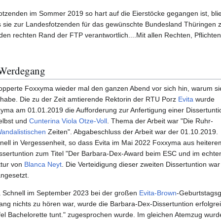
otzenden im Sommer 2019 so hart auf die Eierstöcke gegangen ist, bli
ls sie zur Landesfotzenden für das gewünschte Bundesland Thüringen 
r den rechten Rand der FTP verantwortlich....Mit allen Rechten, Pflichten
 Werdegang
perte Foxxyma wieder mal den ganzen Abend vor sich hin, warum si
 habe. Die zu der Zeit amtierende Rektorin der RTU Porz
Evita
wurde
yma am 01.01.2019 die Aufforderung zur Anfertigung einer Dissertunti
elbst und
Cunterina Viola Otze-Voll
. Thema der Arbeit war "Die Ruhr-
andalistischen
Zeiten". Abgabeschluss der Arbeit war der 01.10.2019.
schnell in Vergessenheit, so dass Evita im Mai 2022 Foxxyma aus heitere
issertuntion zum Titel "Der Barbara-Dex-Award beim ESC und im echte
ktur von
Blanca Neyt
. Die Verteidigung dieser zweiten Dissertuntion war
ngesetzt.
a Schnell im September 2023 bei der großen
Evita-Brown
-Geburtstagsga
ng nichts zu hören war, wurde die Barbara-Dex-Dissertuntion erfolgre
ffel Bachelorette tunt." zugesprochen wurde. Im gleichen Atemzug wur