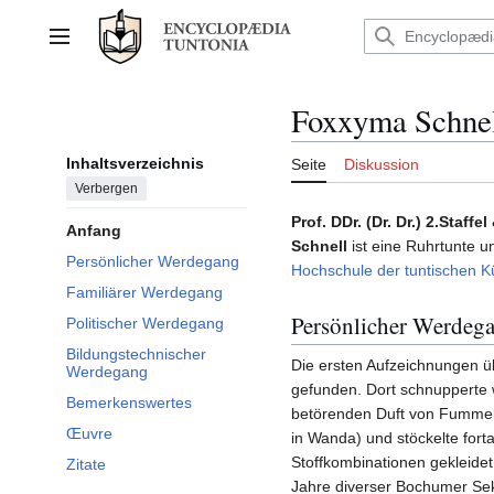
Zum
Inhalt
Hauptmenü
springen
Foxxyma Schne
Inhaltsverzeichnis
Seite
Diskussion
Verbergen
Prof. DDr. (Dr. Dr.) 2.Staf
Anfang
Schnell
ist eine Ruhrtunte 
Persönlicher Werdegang
Hochschule der tuntischen K
Familiärer Werdegang
Persönlicher Werdeg
Politischer Werdegang
Bildungstechnischer
Die ersten Aufzeichnungen ü
Werdegang
gefunden. Dort schnupperte
Bemerkenswertes
betörenden Duft von Fummel 
Œuvre
in Wanda) und stöckelte fort
Stoffkombinationen gekleidet
Zitate
Jahre diverser Bochumer Sek