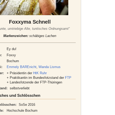
Foxxyma Schnell
unte, umtriebige Alte, tuntisches Ordnungsamt“
Markenzeichen:
schäbiges Lachen
Ey du!
:
Foxxy
Bochum
i:
Emmely BAREnicht
,
Wanda Lismus
er:
+ Präsidentin der
HtK Ruhr
+ Praktikantin im Bundesfotzstand der
FTP
+ Landesfotzende der FTP-Thüringen
tand:
selbstverliebt
sches und Schlösschen
hlösschen:
SoSe 2016
e:
Hochschule Bochum