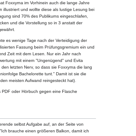
, hat Foxxyma im Vorhinein auch die lange Jahre
 illustriert und wollte diese als lustige Lesung bei
agung sind 70% des Publikums eingeschlafen,
cken und die Vorstellung so in 3 anstatt der
gewährt.
chte es wenige Tage nach der Verteidigung der
ualisierten Fassung beim Prüfungsgremium ein und
end Zeit mit dem Lesen. Nur ein Jahr nach
wertung mit einem "Ungenügend" und Evita
 den letzten Nerv, so dass sie Foxxyma die lang
ionfolge Bachelorette tunt." Damit ist sie die
 den meisten Aufwand reingesteckt hat).
ls PDF oder Hörbuch gegen eine Flasche
rende selbst Aufgabe auf, an der Seite von
Ich brauche einen größeren Balkon, damit ich