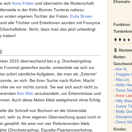
Ehemals:
e sich
Ilona Fisten
und übernahm die Mutterschaft.
ttlerweile in der Köln-Bonner Tunteria nahezu
zur ersten eigenen Tochter der Fisten.
Evita Brown
 und alle Töchter und Enkelinnen wurden mit Foxxyma
Funktion:
Erbschaftslinie. Nicht, dass man das jetzt unbedingt
Tuntenkre
es haben!
👩‍👩‍👧‍
g
🧬 Abstam
Mutter:
er 2015 überraschend bei o.g. Dreckwürgshop
Geschwist
in Fummel geworfen wurde, entwickele sie sich zur
-
Ann N
,
iss sofort sämtliche Aufgaben, die man als „Externe“
-
Fregatte
-
Rita Lin
,
onnte, an sich. Bei ihrer Suche nach Ruhm, Macht
-
Hellin He
ckte sie vor nichts zurück. Sie war sich auch nicht zu
-
Testa St
rierenden
Kim Möh
anzubandeln, um Erkenntnisse und
-
Anne Lat
en. Auch diese Aktion blieb weitgehend ohne Erfolg.
-
Hilly Ma
-
Sunny Tär
lte die Schnell von Bochum an die Universität
-
Molly Dur
-
Käseprin
rt, sehr zu ihrer eigenen Überraschung quasi noch in
-
Ommi Nö
n gewählt. Als eine von vier Referierenden blieb
Kinder:
lights (Dreckwürgshop, Equality-Paartanzworkshop,