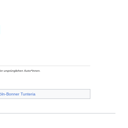
der ursprünglichen Autor*innen.
öln-Bonner Tunteria