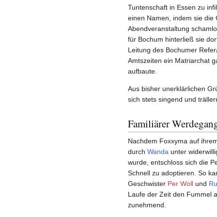
Tuntenschaft in Essen zu infil
einen Namen, indem sie die 
Abendveranstaltung schamlos
für Bochum hinterließ sie dor
Leitung des Bochumer Refer
Amtszeiten ein Matriarchat 
aufbaute.
Aus bisher unerklärlichen Gr
sich stets singend und träller
Familiärer Werdegan
Nachdem Foxxyma auf ihrem 
durch
Wanda
unter widerwill
wurde, entschloss sich die
Schnell zu adoptieren. So k
Geschwister
Per Woll
und
Ru
Laufe der Zeit den Fummel 
zunehmend.