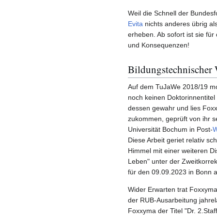
Weil die Schnell der Bundesf
Evita
nichts anderes übrig a
erheben. Ab sofort ist sie fü
und Konsequenzen!
Bildungstechnischer
Auf dem TuJaWe 2018/19 mop
noch keinen Doktorinnentitel
dessen gewahr und lies Foxx
zukommen, geprüft von ihr s
Universität Bochum in Post-
W
Diese Arbeit geriet relativ 
Himmel mit einer weiteren D
Leben" unter der Zweitkorre
für den 09.09.2023 in Bonn a
Wider Erwarten trat Foxxym
der RUB-Ausarbeitung jahrela
Foxxyma der Titel "Dr. 2.Sta