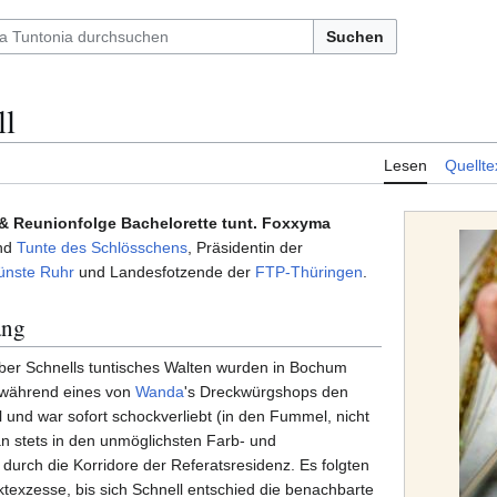
Suchen
ll
Lesen
Quellte
fel & Reunionfolge Bachelorette tunt. Foxxyma
und
Tunte des Schlösschens
, Präsidentin der
ünste Ruhr
und Landesfotzende der
FTP-Thüringen
.
ang
ber Schnells tuntisches Walten wurden in Bochum
 während eines von
Wanda
's Dreckwürgshops den
und war sofort schockverliebt (in den Fummel, nicht
an stets in den unmöglichsten Farb- und
 durch die Korridore der Referatsresidenz. Es folgten
texzesse, bis sich Schnell entschied die benachbarte