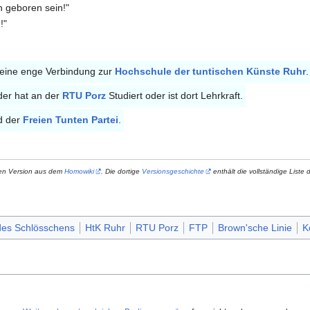
 geboren sein!"
!"
eine enge Verbindung zur
Hochschule der tuntischen Künste Ruhr
.
der hat an der
RTU Porz
Studiert oder ist dort Lehrkraft.
ed der
Freien Tunten Partei
.
heren Version aus dem
Homowiki
. Die dortige
Versionsgeschichte
enthält die vollständige Liste 
des Schlösschens
HtK Ruhr
RTU Porz
FTP
Brown'sche Linie
K