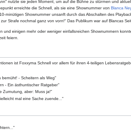
nn" nutzte sie jeden Moment, um auf die Bühne zu stürmen und aktuell
punkt erreichte die Schnell, als sie eine Shownummer von
Blanca Ne
 10-minütigen Shownummer unsanft durch das Abschalten des Playbac
ur Strafe nochmal ganz von vorn!“ Das Publikum war auf Blancas Sei
on und einigen mehr oder weniger einfallsreichen Shownummern konnt
eit feiern.
tionen ist Foxxyma Schnell vor allem für ihren 4-teiligen Lebensratge
ts bemüht! - Scheitern als Weg"
rn - Ein ästhuntischer Ratgeber"
e Zumutung, aber: Muss ja!"
elleicht mal eine Sache zuende..."
htern..."