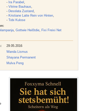
-
Ira Parabel
,
-
Vitrine Bauhaus
,
-
Desolata Zustand
,
-
Kristiane Latte Rein von Hinten
,
-
Tobi Kulose
en:
hlampanja
,
Gottwie Heißtdie
,
Fixi Freixi Net
:
29.05.2016
Wanda Lismus
Shayana Permanent
Mulva Peng
e