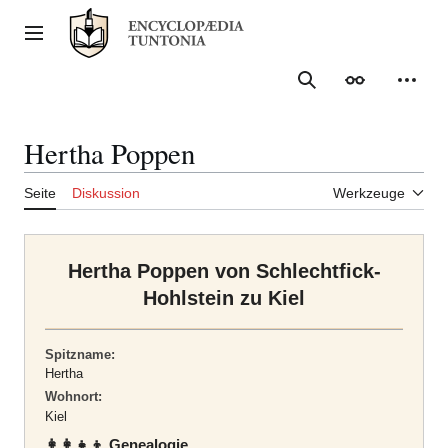
Zum
Inhalt
Hauptmenü
springen
Suche
Erscheinungs
Meine
Hertha Poppen
Seite
Diskussion
Werkzeuge
Hertha Poppen von Schlechtfick-
Hohlstein zu Kiel
Spitzname:
Hertha
Wohnort:
Kiel
👩‍👩‍👧‍👦 Genealogie