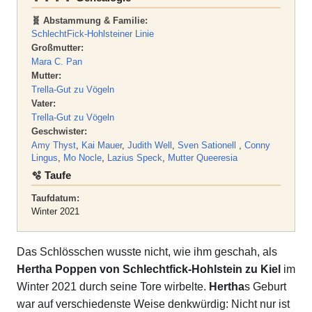
🧬 Abstammung & Familie:
SchlechtFick-Hohlsteiner Linie
Großmutter:
Mara C. Pan
Mutter:
Trella-Gut zu Vögeln
Vater:
Trella-Gut zu Vögeln
Geschwister:
Amy Thyst
,
Kai Mauer
,
Judith Well
,
Sven Sationell
,
Conny
Lingus
,
Mo Nocle
,
Lazius Speck
,
Mutter Queeresia
🫧 Taufe
Taufdatum:
Winter 2021
Das Schlösschen wusste nicht, wie ihm geschah, als
Hertha Poppen von Schlechtfick-Hohlstein zu Kiel
im
Winter 2021 durch seine Tore wirbelte.
Hertha
s Geburt
war auf verschiedenste Weise denkwürdig: Nicht nur ist