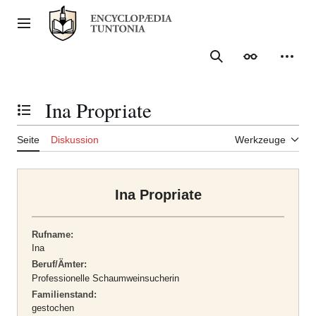
Zum
Inhalt
Hauptmenü
springen
Suche
Erscheinungs
Meine
Ina Propriate
Inhaltsverzeichnis umschalten
Seite
Diskussion
Werkzeuge
Ina Propriate
Rufname:
Ina
Beruf/Ämter:
Professionelle Schaumweinsucherin
Familienstand:
gestochen