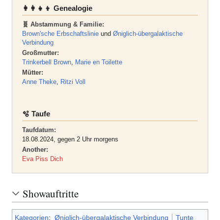
👩‍👩‍👧‍👦 Genealogie
🧬 Abstammung & Familie:
Brown'sche Erbschaftslinie
und
Øniglich-übergalaktische
Verbindung
Großmutter:
Trinkerbell Brown
,
Marie en Toilette
Mütter:
Anne Theke
,
Ritzi Voll
🫧 Taufe
Taufdatum:
18.08.2024, gegen 2 Uhr morgens
Another:
Eva Piss Dich
Showauftritte
Kategorien
:
Øniglich-übergalaktische Verbindung
Tunte