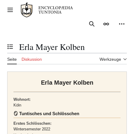
Zum
Inhalt
Hauptmenü
springen
Suche
Erscheinungs
Meine
Erla Mayer Kolben
Inhaltsverzeichnis umschalten
Seite
Diskussion
Werkzeuge
Erla Mayer Kolben
Wohnort:
Köln
🪞 Tuntisches und Schlösschen
Erstes Schlösschen:
Wintersemester 2022