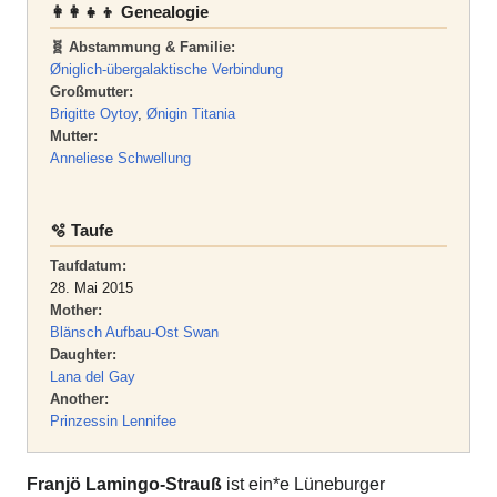
👩‍👩‍👧‍👦 Genealogie
🧬 Abstammung & Familie:
Øniglich-übergalaktische Verbindung
Großmutter:
Brigitte Oytoy
,
Ønigin Titania
Mutter:
Anneliese Schwellung
🫧 Taufe
Taufdatum:
28. Mai 2015
Mother:
Blänsch Aufbau-Ost Swan
Daughter:
Lana del Gay
Another:
Prinzessin Lennifee
Franjö Lamingo-Strauß
ist ein*e Lüneburger