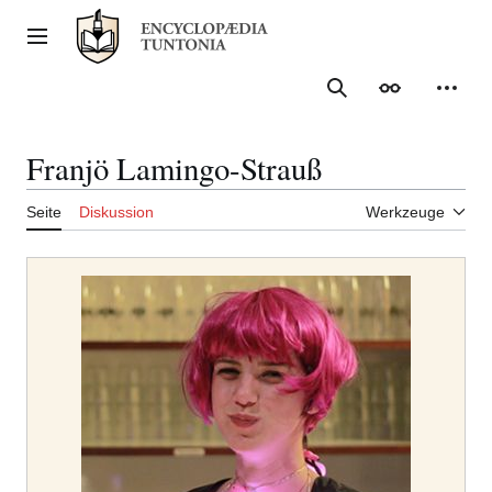
Zum
Inhalt
Hauptmenü
springen
Suche
Erscheinungs
Meine
Franjö Lamingo-Strauß
Seite
Diskussion
Werkzeuge