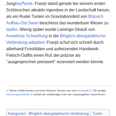
Jung
boy
*
tunte
. Franjö stand gerade bei seinem ersten
Schlösschen attraktiv irgendwo in der Landschaft herum,
als ein Rudel Tunten im Gravitationsfeld von
Blänsch
Aufbau-Ost Swan
beschloss das wunderbare Wesen zu
taufen
. Wenig später wurde Lamingo-Strauß von
Anneliese Schwellung
in die
Øniglich-übergalaktische
Verbindung
adoptiert
. Franjö schuf sich schnell durch
allerhand Frivolitäten und aufreizenden Handwerk-
Fetisch-Outfits einen Ruf, der präzise als
"ausgesprochen preiswert" rezensiert werden könnte.
🔗
Dieser Artikel basiert auf einer früheren Version aus dem
Homowiki
. Die dortige
Versionsgeschichte
enthält die vollständige Liste der ursprünglichen Autor*innen.
Kategorien
:
Øniglich-übergalaktische Verbindung
Tunte