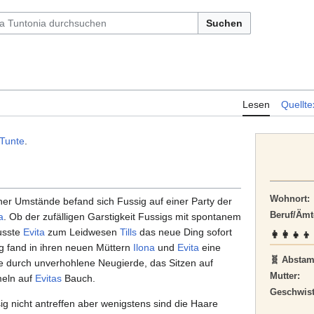
Suchen
Lesen
Quellte
Tunte
.
Wohnort:
her Umstände befand sich Fussig auf einer Party der
Beruf/Ämt
a
. Ob der zufälligen Garstigkeit Fussigs mit spontanem
usste
Evita
zum Leidwesen
Tills
das neue Ding sofort
👩‍👩‍👧‍
g fand in ihren neuen Müttern
Ilona
und
Evita
eine
🧬 Abstam
e durch unverhohlene Neugierde, das Sitzen auf
Mutter:
eln auf
Evitas
Bauch.
Geschwist
g nicht antreffen aber wenigstens sind die Haare