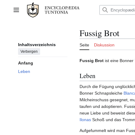
Zum
Inhalt
Hauptmenü
springen
Fussig Brot
Inhaltsverzeichnis
Seite
Diskussion
Verbergen
Fussig Brot
ist eine Bonner
Anfang
Leben
Leben
Durch die Fügung unglücklic
Bonner Schnapsleiche
Blanc
Milcheinschuss gesegnet, m
taufen und adoptieren. Fussi
neue Liebe und beweist dies
Ilonas
Schoß und das Tromm
Aufgefummelt wird man Fussi