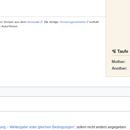
heren Version aus dem
Homowiki
. Die dortige
Versionsgeschichte
enthält
n Autor*innen.
🫧 Taufe
Mother:
Another:
g – Weitergabe unter gleichen Bedingungen“
, sofern nicht anders angegeben.