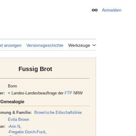
Anmelden
Erscheinungsbild
xt anzeigen
Versionsgeschichte
Werkzeuge
Fussig Brot
Bonn
er:
+ Landes-Landesbeauftrage der
FTP
NRW
👦 Genealogie
mung & Familie:
Brown'sche Erbschaftslinie
Evita Brown
er:
-
Ann N
,
-
Fregatte Gorch-Fuck
,