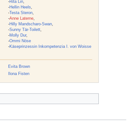
-
Rita Lin
,
-
Hellin Heels
,
-
Testa Steron
,
-
Anne Laterne
,
-
Hilly Mandscharo-Swan
,
-
Sunny Tär-Toilett
,
-
Molly Dur
,
-
Ommi Nöse
-
Käseprinzessin Inkompetenzia I. von Woisse
Evita Brown
Ilona Fisten