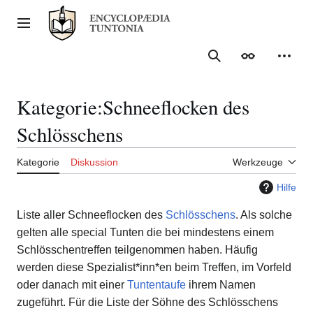
Zum
Inhalt
Hauptmenü
springen
Suche
Erscheinungs
Meine
Kategorie
:
Schneeflocken des
Schlösschens
Kategorie
Diskussion
Werkzeuge
Hilfe
Liste aller Schneeflocken des
Schlösschens
. Als solche
gelten alle special Tunten die bei mindestens einem
Schlösschentreffen teilgenommen haben. Häufig
werden diese Spezialist*inn*en beim Treffen, im Vorfeld
oder danach mit einer
Tuntentaufe
ihrem Namen
zugeführt. Für die Liste der Söhne des Schlösschens